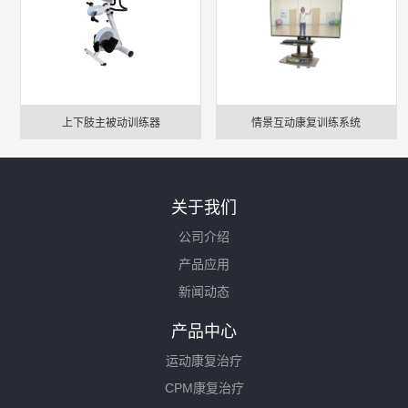
疗养院一般配备各种生理功能检查设备、物理疗法、体育疗法的
设备以及适合使用自然疗养因子（例如矿泉、海水、空气、日光
等）的各种设备条件和最基本的诊疗设备，而医院则需要大量的
诊疗设备。
（四）主要手段不同
情景互动康复训练系统
上下肢主被动训练器
疗养院应用疗养因子（包括自然疗养因子和人工理化因子）作为
主要手段，并采用把疗养因子与医疗技术、心理卫生、生活服务
关于我们
融为一体的整体综合性疗养方法，而医院则是以药物、手术、放
公司介绍
疗、免疫基因、心理等为治疗手段的。
产品应用
（五）管理方式不同
新闻动态
疗养院对疗养员除要进行一定诊疗或预防保健性的医疗检查外，
主要是组织他们进行各种文娱活动和体育锻炼，对疗养员的这种
产品中心
组织管理方式明显不同于医院病人，医院病人大多数时间是卧休
运动康复治疗
或在室内小空间活动，而且一般不允许病人随便离院外出。
CPM康复治疗