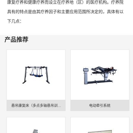
康复疗养和健康疗养而设立在疗养地（区）的医疗机构。疗养院
具有的特点是由其疗养因子和主要应用范围所决定的，具体有以
下几点：
（一）设院地址不同
产品推荐
疗养院一般设在具有某种天然疗养因子的、自然环境比较清静优
美的疗养地（区），而医院一般设在城镇人口比较密集的地区或
厂矿企业事业单位比较集中的地区。
（二）收住对象不同
疗养院收治的对象为疗养员，他们大多是患有某些慢性病或职业
病的具有疾病疗养、康复疗养适应证者，或为某些特殊职业的人
员。而医院收治的则是患有各种急慢性疾病或代偿机能障碍的病
悬吊康复床（多点多轴悬吊训练
电动牵引系统
人，他们需要通过住院进行药物、手术等各种临床诊治，因此是
系统）
有明显不同的。
（三）设备条件不同